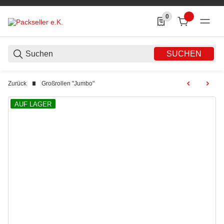
0
0 Produkte in der List
SUCHEN
Zurück
Großrollen "Jumbo"
AUF LAGER