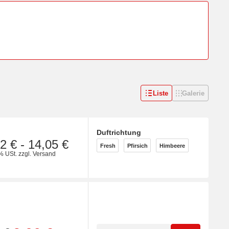
Liste
Galerie
Duftrichtung
wählen
2 €
-
14,05 €
Fresh
Pfirsich
Himbeere
Fresh
Pfirsich
Himbeere
% USt.
zzgl.
Versand