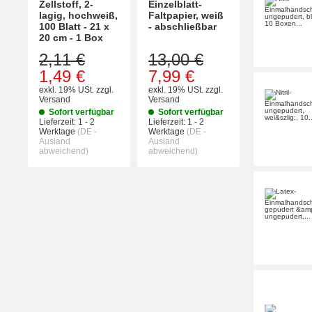
Zellstoff, 2-
Einzelblatt-
lagig, hochweiß,
Faltpapier, weiß
100 Blatt - 21 x
- abschließbar
20 cm - 1 Box
2,11 €
13,00 €
1,49 €
7,99 €
exkl. 19% USt.
zzgl.
exkl. 19% USt.
zzgl.
Versand
Versand
Sofort verfügbar
Sofort verfügbar
Lieferzeit:
1 - 2
Lieferzeit:
1 - 2
Werktage
(DE -
Werktage
(DE -
Ausland
Ausland
abweichend)
abweichend)