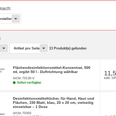
 nach:
rsteller
g
Artikel pro Seite
13 Produkt(e) gefunden
Flächendesinfektionsmittel-Konzentrat, 500
ml, ergibt 50 l - Duftrichtung wählbar
11,5
exkl. 19
Art.Nr.:
70130-V
Sofort verfügbar
Desinfektionsmitteltücher, für Hand, Haut und
Flächen, 150 Blatt, blau, 20 x 20 cm, vielseitig
einsetzbar – 1 Dose
Art.Nr.:
70350