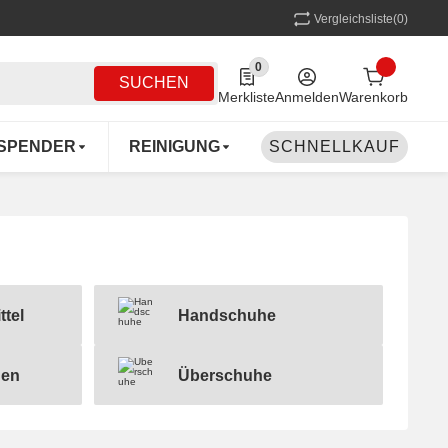
Vergleichsliste
(0)
0
0 Produkte in der Liste
SUCHEN
Merkliste
Anmelden
Warenkorb
SPENDER
REINIGUNG
SCHNELLKAUF
MEHRWEG
COFF
ttel
Handschuhe
Handschuhe
gen
Überschuhe
Überschuhe