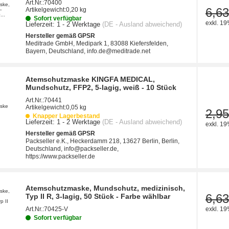
Art.Nr.:
70400
6,63
Artikelgewicht:
0,20 kg
Sofort verfügbar
exkl. 19
Lieferzeit:
1 - 2 Werktage
(DE - Ausland abweichend)
Hersteller gemäß GPSR
Meditrade GmbH, Medipark 1, 83088 Kiefersfelden,
Bayern, Deutschland, info.de@meditrade.net
Atemschutzmaske KINGFA MEDICAL,
Mundschutz, FFP2, 5-lagig, weiß - 10 Stück
Art.Nr.:
70441
Artikelgewicht:
0,05 kg
2,95
Knapper Lagerbestand
Lieferzeit:
1 - 2 Werktage
(DE - Ausland abweichend)
exkl. 19
Hersteller gemäß GPSR
Packseller e.K., Heckerdamm 218, 13627 Berlin, Berlin,
Deutschland, info@packseller.de,
https://www.packseller.de
Atemschutzmaske, Mundschutz, medizinisch,
6,63
Typ II R, 3-lagig, 50 Stück - Farbe wählbar
Art.Nr.:
70425-V
exkl. 19
Sofort verfügbar