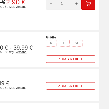
2,90 €
 €
IN DEN WA
% USt.
zzgl.
Versand
Größe
wählen
M
L
XL
M
L
XL
0 €
-
39,99 €
% USt.
zzgl.
Versand
ZUM ARTIKEL
49 €
ZUM ARTIKEL
% USt.
zzgl.
Versand