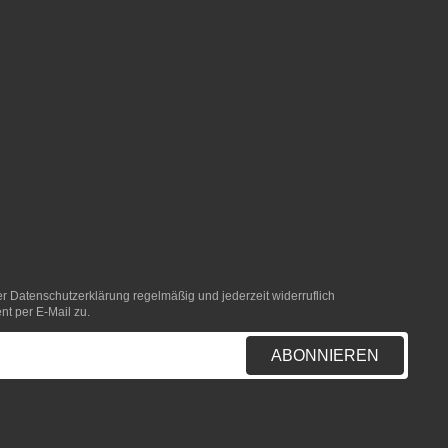
er
Datenschutzerklärung
regelmäßig und jederzeit widerruflich
nt per E-Mail zu.
ABONNIEREN