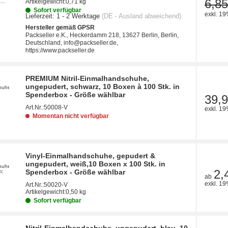
6,85
Artikelgewicht:
0,71 kg
Sofort verfügbar
exkl. 19
Lieferzeit:
1 - 2 Werktage
(DE - Ausland abweichend)
Hersteller gemäß GPSR
Packseller e.K., Heckerdamm 218, 13627 Berlin, Berlin,
Deutschland, info@packseller.de,
https://www.packseller.de
PREMIUM Nitril-Einmalhandschuhe,
ungepudert, schwarz, 10 Boxen à 100 Stk. in
Spenderbox - Größe wählbar
39,9
Art.Nr.:
50008-V
exkl. 19
Momentan nicht verfügbar
Vinyl-Einmalhandschuhe, gepudert &
ungepudert, weiß,10 Boxen x 100 Stk. in
2,
Spenderbox - Größe wählbar
ab
exkl. 19
Art.Nr.:
50020-V
Artikelgewicht:
0,50 kg
Sofort verfügbar
Nitril-Einmalhandschuhe, ungepudert, blau, 10