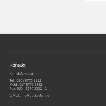
Kontakt
Kontaktformular
Tel.:
030 / 5770 3332
Mobil:
017 5770 3332
Fax: 030 - 5770 3332 - 1
E-Mail:
info@packseller.de