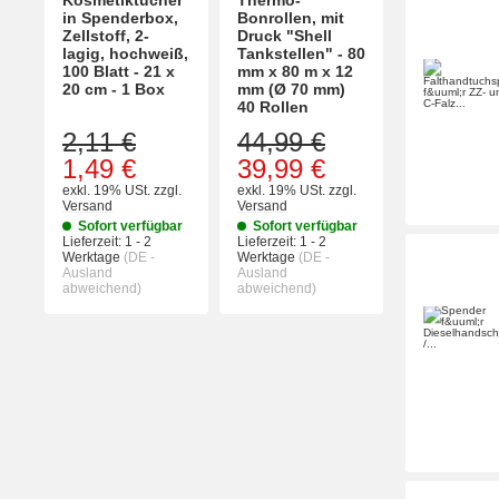
in Spenderbox,
Bonrollen, mit
Zellstoff, 2-
Druck "Shell
lagig, hochweiß,
Tankstellen" - 80
100 Blatt - 21 x
mm x 80 m x 12
20 cm - 1 Box
mm (Ø 70 mm)
40 Rollen
2,11 €
44,99 €
1,49 €
39,99 €
exkl. 19% USt.
zzgl.
exkl. 19% USt.
zzgl.
Versand
Versand
Sofort verfügbar
Sofort verfügbar
Lieferzeit:
1 - 2
Lieferzeit:
1 - 2
Werktage
(DE -
Werktage
(DE -
Ausland
Ausland
abweichend)
abweichend)