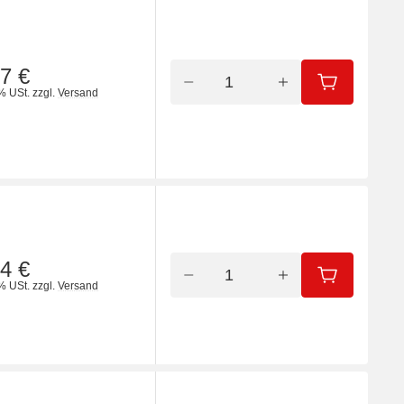
7 €
IN DEN WA
% USt.
zzgl.
Versand
4 €
IN DEN WA
% USt.
zzgl.
Versand