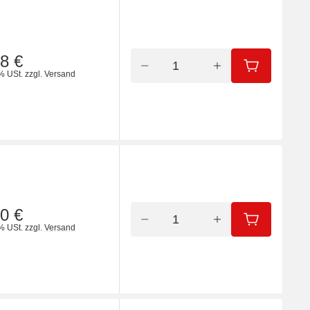
8 €
IN DEN WA
% USt.
zzgl.
Versand
0 €
IN DEN WA
% USt.
zzgl.
Versand