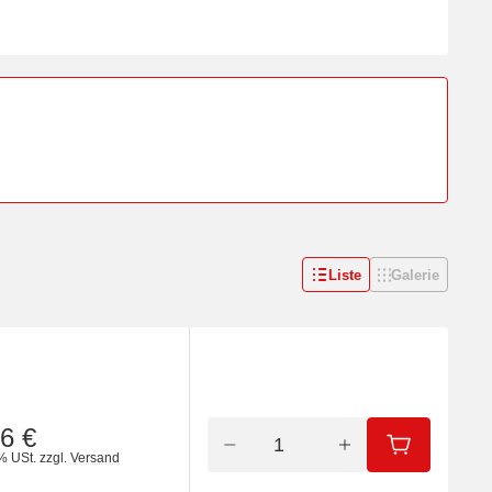
Liste
Galerie
6 €
IN DEN WA
% USt.
zzgl.
Versand