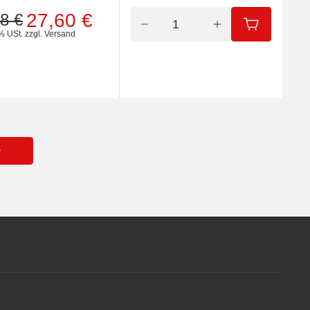
27,60 €
8 €
IN DEN WA
% USt.
zzgl.
Versand