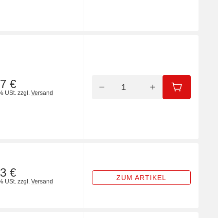
7 €
IN DEN WA
% USt.
zzgl.
Versand
3 €
ZUM ARTIKEL
% USt.
zzgl.
Versand