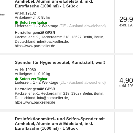
Armhebel, Aluminium & Edelstahl, inkl.
Euroflasche (1000 ml) - 1 Stück
Art.Nr.:
19132
29,9
Artikelgewicht:
0,85 kg
Sofort verfügbar
exkl. 19
Lieferzeit:
1 - 2 Werktage
(DE - Ausland abweichend)
Hersteller gemäß GPSR
Packseller e.K., Heckerdamm 218, 13627 Berlin, Berlin,
Deutschland, info@packseller.de,
https://www.packseller.de
Spender für Hygienebeutel, Kunststoff, weiß
Art.Nr.:
19080
Artikelgewicht:
0,10 kg
4,90
Sofort verfügbar
Lieferzeit:
1 - 2 Werktage
(DE - Ausland abweichend)
exkl. 19
Hersteller gemäß GPSR
Packseller e.K., Heckerdamm 218, 13627 Berlin, Berlin,
Deutschland, info@packseller.de,
https://www.packseller.de
Desinfektionsmittel- und Seifen-Spender mit
Armhebel, Aluminium & Edelstahl, inkl.
Euroflasche (1000 ml) - 1 Stück