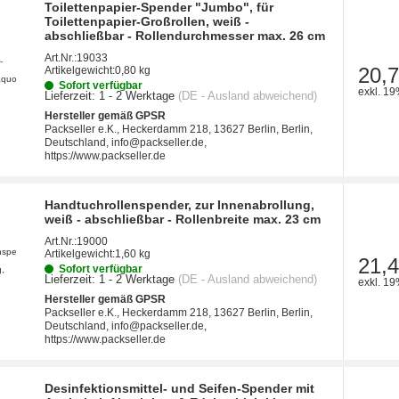
Toilettenpapier-Spender "Jumbo", für
Toilettenpapier-Großrollen, weiß -
abschließbar - Rollendurchmesser max. 26 cm
Art.Nr.:
19033
20,7
Artikelgewicht:
0,80 kg
Sofort verfügbar
exkl. 19
Lieferzeit:
1 - 2 Werktage
(DE - Ausland abweichend)
Hersteller gemäß GPSR
Packseller e.K., Heckerdamm 218, 13627 Berlin, Berlin,
Deutschland, info@packseller.de,
https://www.packseller.de
Handtuchrollenspender, zur Innenabrollung,
weiß - abschließbar - Rollenbreite max. 23 cm
Art.Nr.:
19000
Artikelgewicht:
1,60 kg
21,4
Sofort verfügbar
Lieferzeit:
1 - 2 Werktage
(DE - Ausland abweichend)
exkl. 19
Hersteller gemäß GPSR
Packseller e.K., Heckerdamm 218, 13627 Berlin, Berlin,
Deutschland, info@packseller.de,
https://www.packseller.de
Desinfektionsmittel- und Seifen-Spender mit