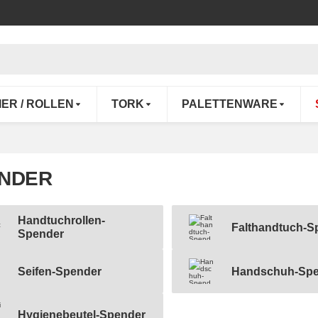
IER / ROLLEN
TORK
PALETTENWARE
NDER
Handtuchrollen-
Falthandtuch-S
uchrollen-Spender
Spender
Falthandtuch-Spender
Seifen-Spender
Handschuh-Spe
n-Spender
Handschuh-Spender
Hygienebeutel-Spender