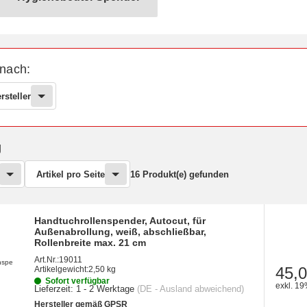
nebeutel-Spender
 nach:
rsteller
g
Artikel pro Seite
16 Produkt(e) gefunden
Handtuchrollenspender, Autocut, für
Außenabrollung, weiß, abschließbar,
Rollenbreite max. 21 cm
Art.Nr.:
19011
45,0
Artikelgewicht:
2,50 kg
Sofort verfügbar
exkl. 19
Lieferzeit:
1 - 2 Werktage
(DE - Ausland abweichend)
Hersteller gemäß GPSR