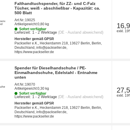
Falthandtuchspender, für ZZ- und C-Falz
Tücher, weiß - abschließbar - Kapazität: ca.
500 Blatt
Art.Nr.:
19025
16,9
Artikelgewicht:
0,80 kg
Sofort verfügbar
exkl. 19
Lieferzeit:
1 - 2 Werktage
(DE - Ausland abweichend)
Hersteller gemäß GPSR
Packseller e.K., Heckerdamm 218, 13627 Berlin, Berlin,
Deutschland, info@packseller.de,
https://www.packseller.de
Spender für Dieselhandschuhe / PE-
Einmalhandschuhe, Edelstahl - Entnahme
unten
Art.Nr.:
19070
27,5
Artikelgewicht:
0,30 kg
Sofort verfügbar
exkl. 19
Lieferzeit:
1 - 2 Werktage
(DE - Ausland abweichend)
Hersteller gemäß GPSR
Packseller e.K., Heckerdamm 218, 13627 Berlin, Berlin,
Deutschland, info@packseller.de,
https://www.packseller.de