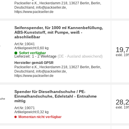
Packseller e.K., Heckerdamm 218, 13627 Berlin, Berlin,
Deutschland, info@packseller.de,
https://www.packseller.de
Seifenspender, für 1000 ml Kannenbefüllung,
ABS-Kunststoff, mit Pumpe, weiß -
abschließbar
Art.Nr.:
19041
19,7
Artikelgewicht:
0,60 kg
Sofort verfügbar
exkl. 19
Lieferzeit:
1 - 2 Werktage
(DE - Ausland abweichend)
Hersteller gemäß GPSR
Packseller e.K., Heckerdamm 218, 13627 Berlin, Berlin,
Deutschland, info@packseller.de,
https://www.packseller.de
Spender für Dieselhandschuhe / PE-
Einmalhandschuhe, Edelstahl - Entnahme
28,2
mittig
exkl. 19
Art.Nr.:
19071
Artikelgewicht:
0,32 kg
Momentan nicht verfügbar