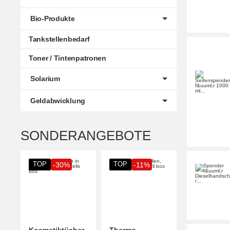
Bio-Produkte
Tankstellenbedarf
Toner / Tintenpatronen
Solarium
Geldabwicklung
SONDERANGEBOTE
TOP
TOP
-30%
-11%
Kosmetiktücher
Thermo-