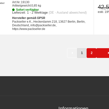
Art.Nr.:
19130
42,5
Artikelgewicht:
0,85 kg
Sofort verfügbar
exkl. 19
Lieferzeit:
1 - 2 Werktage
(DE - Ausland abweichend)
Hersteller gemäß GPSR
Packseller e.K., Heckerdamm 218, 13627 Berlin, Berlin,
Deutschland, info@packseller.de,
https://www.packseller.de
1
2
Informationen