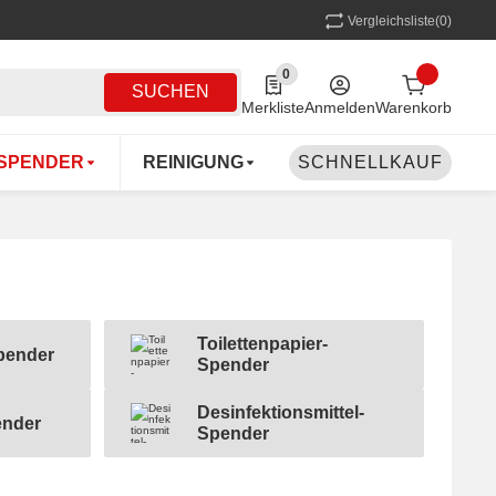
Vergleichsliste
(0)
0
0 Produkte in der Liste
SUCHEN
Merkliste
Anmelden
Warenkorb
SPENDER
REINIGUNG
SCHNELLKAUF
MEHRWEG
COFF
Toilettenpapier-
pender
Toilettenpapier-Spender
Spender
Desinfektionsmittel-
nder
Desinfektionsmittel- Spender
Spender