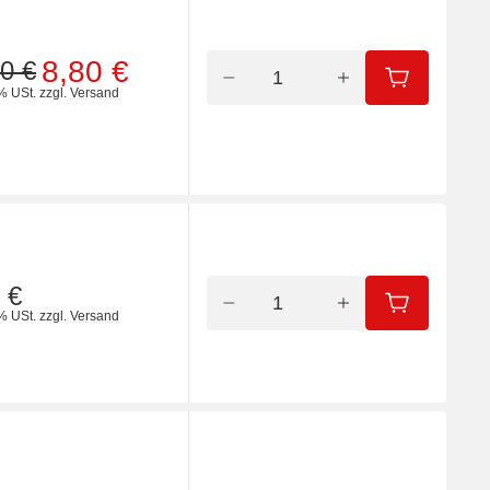
8,80 €
0 €
IN DEN WA
% USt.
zzgl.
Versand
 €
IN DEN WA
% USt.
zzgl.
Versand