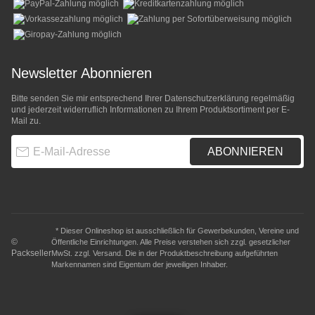
Newsletter Abonnieren
Bitte senden Sie mir entsprechend Ihrer
Datenschutzerklärung
regelmäßig
und jederzeit widerruflich Informationen zu Ihrem Produktsortiment per E-
Mail zu.
E-Mail-Adresse
ABONNIEREN
* Dieser Onlineshop ist ausschließlich für Gewerbekunden, Vereine und
©
Öffentliche Einrichtungen. Alle Preise verstehen sich zzgl. gesetzlicher
Packseller
MwSt. zzgl.
Versand
. Die in der Produktbeschreibung aufgeführten
Markennamen sind Eigentum der jeweiligen Inhaber.