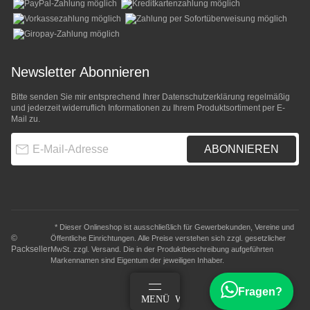
Newsletter Abonnieren
Bitte senden Sie mir entsprechend Ihrer
Datenschutzerklärung
regelmäßig
und jederzeit widerruflich Informationen zu Ihrem Produktsortiment per E-
Mail zu.
E-Mail-Adresse
ABONNIEREN
* Dieser Onlineshop ist ausschließlich für Gewerbekunden, Vereine und
©
Öffentliche Einrichtungen. Alle Preise verstehen sich zzgl. gesetzlicher
Packseller
MwSt. zzgl.
Versand
. Die in der Produktbeschreibung aufgeführten
Markennamen sind Eigentum der jeweiligen Inhaber.
Fragen?
ANMELDEN
MENÜ
WARENKORB