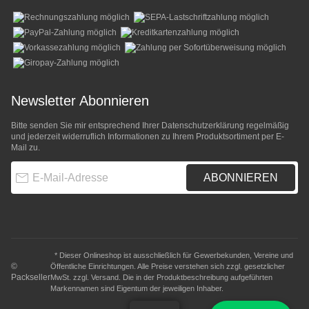
Newsletter Abonnieren
Bitte senden Sie mir entsprechend Ihrer
Datenschutzerklärung
regelmäßig
und jederzeit widerruflich Informationen zu Ihrem Produktsortiment per E-
Mail zu.
E-Mail-Adresse
ABONNIEREN
* Dieser Onlineshop ist ausschließlich für Gewerbekunden, Vereine und
©
Öffentliche Einrichtungen. Alle Preise verstehen sich zzgl. gesetzlicher
Packseller
MwSt. zzgl.
Versand
. Die in der Produktbeschreibung aufgeführten
Markennamen sind Eigentum der jeweiligen Inhaber.