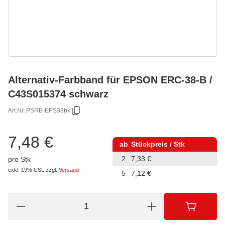
Alternativ-Farbband für EPSON ERC-38-B /
C43S015374 schwarz
Art.Nr.:
PSRB-EPS38bk
7,48 €
ab
Stückpreis / Stk
2
7,33 €
pro Stk
exkl. 19% USt.
zzgl.
Versand
5
7,12 €