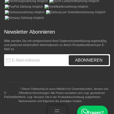
Newsletter Abonnieren
Bitte senden Sie mir entsprechend Ihrer
Datenschutzerklärung
regelmäßig
und jederzeit widerruflich Informationen zu Ihrem Produktsortiment per E-
Mail zu.
E-Mail-Adresse
ABONNIEREN
* Dieser Onlineshop ist ausschließlich für Gewerbekunden, Vereine und
©
Öffentliche Einrichtungen. Alle Preise verstehen sich zzgl. gesetzlicher
Packseller
MwSt. zzgl.
Versand
. Die in der Produktbeschreibung aufgeführten
Markennamen sind Eigentum der jeweiligen Inhaber.
Fragen?