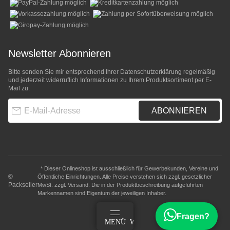
Newsletter Abonnieren
Bitte senden Sie mir entsprechend Ihrer
Datenschutzerklärung
regelmäßig
und jederzeit widerruflich Informationen zu Ihrem Produktsortiment per E-
Mail zu.
E-Mail-Adresse
ABONNIEREN
* Dieser Onlineshop ist ausschließlich für Gewerbekunden, Vereine und
©
Öffentliche Einrichtungen. Alle Preise verstehen sich zzgl. gesetzlicher
Packseller
MwSt. zzgl.
Versand
. Die in der Produktbeschreibung aufgeführten
Markennamen sind Eigentum der jeweiligen Inhaber.
Fragen?
ANMELDEN
MENÜ
WARENKORB