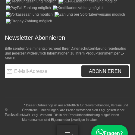
Newsletter Abonnieren
Bitte senden Sie mir entsprechend Ihrer
Datenschutzerklärung
regelmäßig
und jederzeit widerruflich Informationen zu Ihrem Produktsortiment per E-
Mail zu.
E-Mail-Adresse
ABONNIEREN
* Dieser Onlineshop ist ausschließlich für Gewerbekunden, Vereine und
©
Öffentliche Einrichtungen. Alle Preise verstehen sich zzgl. gesetzlicher
Packseller
MwSt. zzgl.
Versand
. Die in der Produktbeschreibung aufgeführten
Markennamen sind Eigentum der jeweiligen Inhaber.
Fragen?