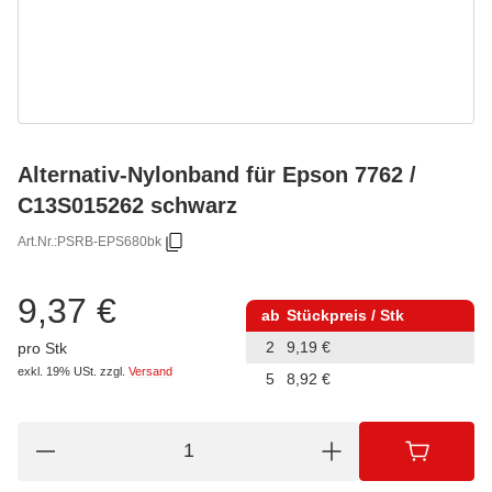
Alternativ-Nylonband für Epson 7762 /
C13S015262 schwarz
Art.Nr.:
PSRB-EPS680bk
9,37 €
ab
Stückpreis / Stk
2
9,19 €
pro Stk
exkl. 19% USt.
zzgl.
Versand
5
8,92 €