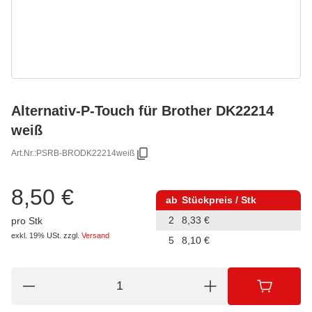
Alternativ-P-Touch für Brother DK22214
weiß
Art.Nr.:
PSRB-BRODK22214weiß
8,50 €
ab
Stückpreis / Stk
2
8,33 €
pro Stk
exkl. 19% USt.
zzgl.
Versand
5
8,10 €