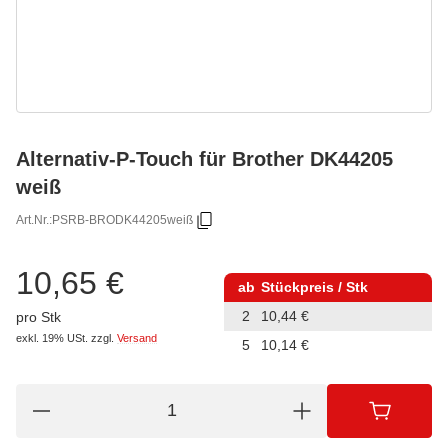
Alternativ-P-Touch für Brother DK44205
weiß
Art.Nr.:
PSRB-BRODK44205weiß
10,65 €
ab
Stückpreis / Stk
2
10,44 €
pro Stk
exkl. 19% USt.
zzgl.
Versand
5
10,14 €