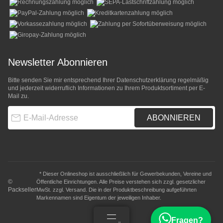
Newsletter Abonnieren
Bitte senden Sie mir entsprechend Ihrer
Datenschutzerklärung
regelmäßig
und jederzeit widerruflich Informationen zu Ihrem Produktsortiment per E-
Mail zu.
E-Mail-Adresse
ABONNIEREN
* Dieser Onlineshop ist ausschließlich für Gewerbekunden, Vereine und
©
Öffentliche Einrichtungen. Alle Preise verstehen sich zzgl. gesetzlicher
Packseller
MwSt. zzgl.
Versand
. Die in der Produktbeschreibung aufgeführten
Markennamen sind Eigentum der jeweiligen Inhaber.
Fragen?