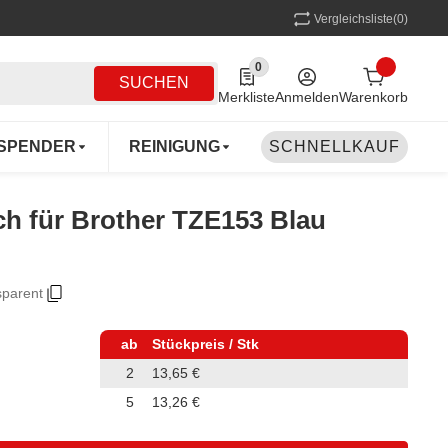
Vergleichsliste
(0)
0
0 Produkte in der Liste
SUCHEN
Merkliste
Anmelden
Warenkorb
SPENDER
REINIGUNG
SCHNELLKAUF
MEHRWEG
COFF
ch für Brother TZE153 Blau
parent
ab
Stückpreis / Stk
2
13,65 €
5
13,26 €