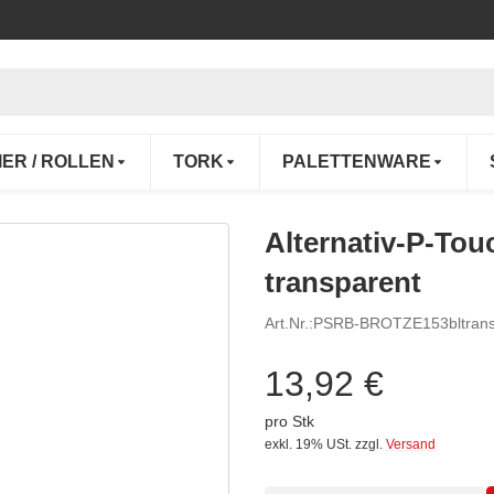
IER / ROLLEN
TORK
PALETTENWARE
Alternativ-P-Tou
transparent
Art.Nr.:
PSRB-BROTZE153bltrans
13,92 €
pro Stk
exkl. 19% USt.
zzgl.
Versand