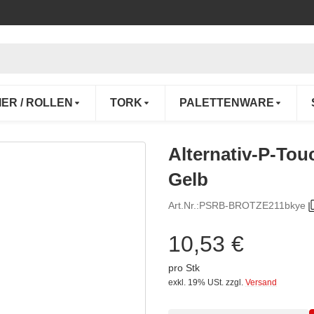
IER / ROLLEN
TORK
PALETTENWARE
Alternativ-P-Tou
Gelb
Art.Nr.:
PSRB-BROTZE211bkye
10,53 €
pro Stk
exkl. 19% USt.
zzgl.
Versand