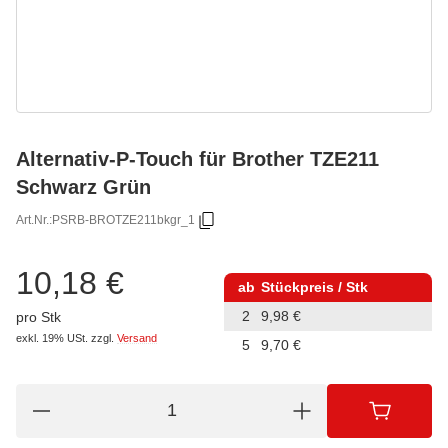
Alternativ-P-Touch für Brother TZE211
Schwarz Grün
Art.Nr.:
PSRB-BROTZE211bkgr_1
10,18 €
ab
Stückpreis / Stk
2
9,98 €
pro Stk
exkl. 19% USt.
zzgl.
Versand
5
9,70 €