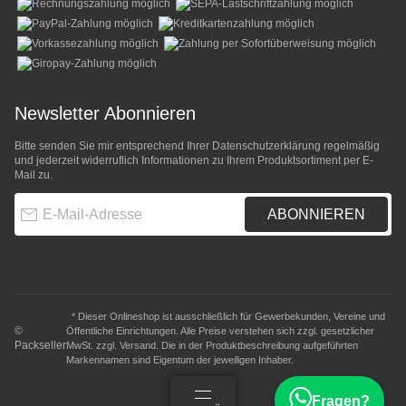
Newsletter Abonnieren
Bitte senden Sie mir entsprechend Ihrer
Datenschutzerklärung
regelmäßig
und jederzeit widerruflich Informationen zu Ihrem Produktsortiment per E-
Mail zu.
E-Mail-Adresse
ABONNIEREN
* Dieser Onlineshop ist ausschließlich für Gewerbekunden, Vereine und
©
Öffentliche Einrichtungen. Alle Preise verstehen sich zzgl. gesetzlicher
Packseller
MwSt. zzgl.
Versand
. Die in der Produktbeschreibung aufgeführten
Markennamen sind Eigentum der jeweiligen Inhaber.
Fragen?