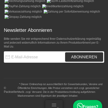
Newsletter Abonnieren
Bitte senden Sie mir entsprechend Ihrer
Datenschutzerklärung
regelmäßig
und jederzeit widerruflich Informationen zu Ihrem Produktsortiment per E-
Mail zu.
E-Mail-Adresse
ABONNIEREN
* Dieser Onlineshop ist ausschließlich für Gewerbekunden, Vereine und
©
Öffentliche Einrichtungen. Alle Preise verstehen sich zzgl. gesetzlicher
Packseller
MwSt. zzgl.
Versand
. Die in der Produktbeschreibung aufgeführten
Markennamen sind Eigentum der jeweiligen Inhaber.
Fragen?