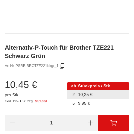
Alternativ-P-Touch für Brother TZE221
Schwarz Grün
Art.Nr.:
PSRB-BROTZE221bkgr_1
10,45 €
ab
Stückpreis / Stk
2
10,25 €
pro Stk
exkl. 19% USt.
zzgl.
Versand
5
9,95 €