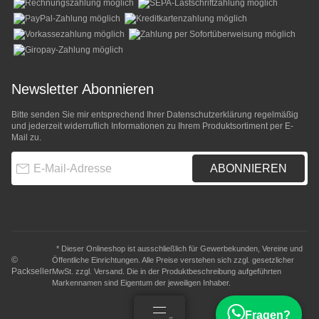
Newsletter Abonnieren
Bitte senden Sie mir entsprechend Ihrer
Datenschutzerklärung
regelmäßig
und jederzeit widerruflich Informationen zu Ihrem Produktsortiment per E-
Mail zu.
E-Mail-Adresse
ABONNIEREN
* Dieser Onlineshop ist ausschließlich für Gewerbekunden, Vereine und
©
Öffentliche Einrichtungen. Alle Preise verstehen sich zzgl. gesetzlicher
Packseller
MwSt. zzgl.
Versand
. Die in der Produktbeschreibung aufgeführten
Markennamen sind Eigentum der jeweiligen Inhaber.
Fragen?