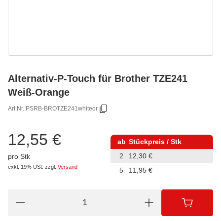
Alternativ-P-Touch für Brother TZE241
Weiß-Orange
Art.Nr.:
PSRB-BROTZE241whiteor
12,55 €
ab
Stückpreis / Stk
2
12,30 €
pro Stk
exkl. 19% USt.
zzgl.
Versand
5
11,95 €