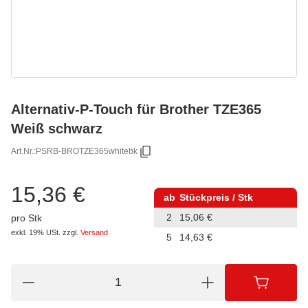
Alternativ-P-Touch für Brother TZE365
Weiß schwarz
Art.Nr.:
PSRB-BROTZE365whitebk
15,36 €
ab
Stückpreis / Stk
2
15,06 €
pro Stk
exkl. 19% USt.
zzgl.
Versand
5
14,63 €