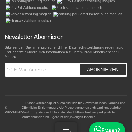
Newsletter Abonnieren
Bitte senden Sie mir entsprechend Ihrer
Datenschutzerklärung
regelmäßig
und jederzeit widerruflich Informationen zu Ihrem Produktsortiment per E-
Mail zu.
E-Mail-Adresse
ABONNIEREN
* Dieser Onlineshop ist ausschließlich für Gewerbekunden, Vereine und
©
Öffentliche Einrichtungen. Alle Preise verstehen sich zzgl. gesetzlicher
Packseller
MwSt. zzgl.
Versand
. Die in der Produktbeschreibung aufgeführten
Markennamen sind Eigentum der jeweiligen Inhaber.
Fragen?