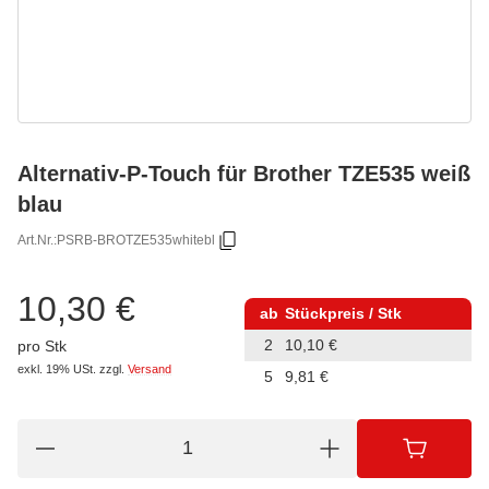
Alternativ-P-Touch für Brother TZE535 weiß
blau
Art.Nr.:
PSRB-BROTZE535whitebl
10,30 €
ab
Stückpreis / Stk
2
10,10 €
pro Stk
exkl. 19% USt.
zzgl.
Versand
5
9,81 €