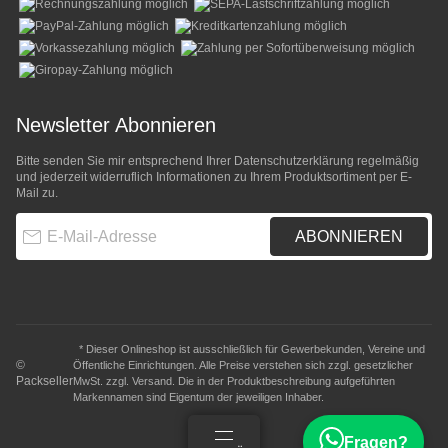
Newsletter Abonnieren
Bitte senden Sie mir entsprechend Ihrer
Datenschutzerklärung
regelmäßig
und jederzeit widerruflich Informationen zu Ihrem Produktsortiment per E-
Mail zu.
E-Mail-Adresse
ABONNIEREN
* Dieser Onlineshop ist ausschließlich für Gewerbekunden, Vereine und
©
Öffentliche Einrichtungen. Alle Preise verstehen sich zzgl. gesetzlicher
Packseller
MwSt. zzgl.
Versand
. Die in der Produktbeschreibung aufgeführten
Markennamen sind Eigentum der jeweiligen Inhaber.
Fragen?