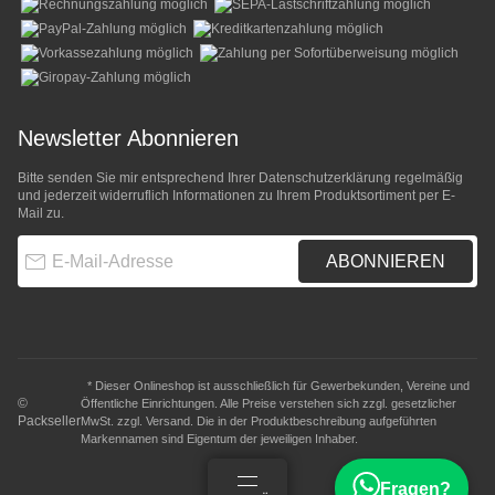
Newsletter Abonnieren
Bitte senden Sie mir entsprechend Ihrer
Datenschutzerklärung
regelmäßig
und jederzeit widerruflich Informationen zu Ihrem Produktsortiment per E-
Mail zu.
E-Mail-Adresse
ABONNIEREN
* Dieser Onlineshop ist ausschließlich für Gewerbekunden, Vereine und
©
Öffentliche Einrichtungen. Alle Preise verstehen sich zzgl. gesetzlicher
Packseller
MwSt. zzgl.
Versand
. Die in der Produktbeschreibung aufgeführten
Markennamen sind Eigentum der jeweiligen Inhaber.
Fragen?