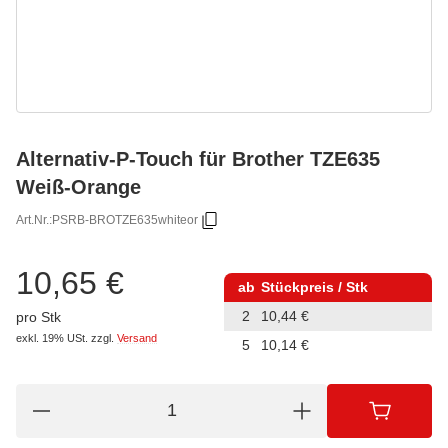
Alternativ-P-Touch für Brother TZE635
Weiß-Orange
Art.Nr.:
PSRB-BROTZE635whiteor
10,65 €
ab
Stückpreis / Stk
2
10,44 €
pro Stk
exkl. 19% USt.
zzgl.
Versand
5
10,14 €