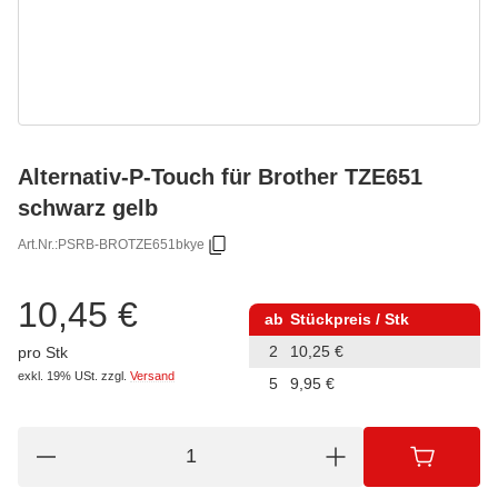
Alternativ-P-Touch für Brother TZE651
schwarz gelb
Art.Nr.:
PSRB-BROTZE651bkye
10,45 €
ab
Stückpreis / Stk
2
10,25 €
pro Stk
exkl. 19% USt.
zzgl.
Versand
5
9,95 €