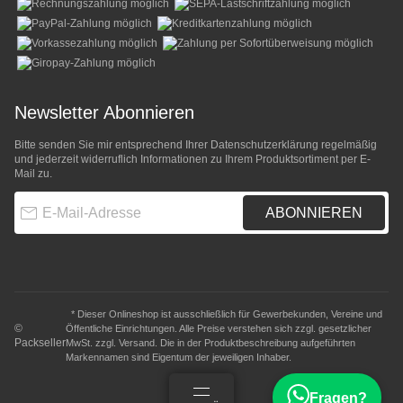
Newsletter Abonnieren
Bitte senden Sie mir entsprechend Ihrer
Datenschutzerklärung
regelmäßig
und jederzeit widerruflich Informationen zu Ihrem Produktsortiment per E-
Mail zu.
E-Mail-Adresse
ABONNIEREN
* Dieser Onlineshop ist ausschließlich für Gewerbekunden, Vereine und
©
Öffentliche Einrichtungen. Alle Preise verstehen sich zzgl. gesetzlicher
Packseller
MwSt. zzgl.
Versand
. Die in der Produktbeschreibung aufgeführten
Markennamen sind Eigentum der jeweiligen Inhaber.
Fragen?