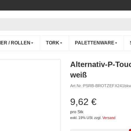
IER / ROLLEN
TORK
PALETTENWARE
Alternativ-P-To
weiß
Art.Nr.:
PSRB-BROTZEFX241bkw
9,62 €
pro Stk
exkl. 19% USt.
zzgl.
Versand