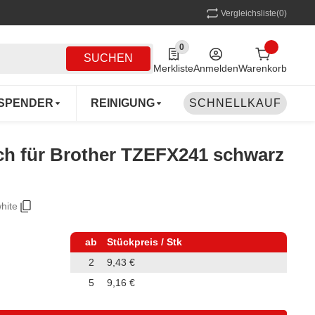
Vergleichsliste
(0)
0
0 Produkte in der Liste
SUCHEN
Merkliste
Anmelden
Warenkorb
SPENDER
REINIGUNG
SCHNELLKAUF
MEHRWEG
COFF
uch für Brother TZEFX241 schwarz
hite
ab
Stückpreis / Stk
2
9,43 €
5
9,16 €