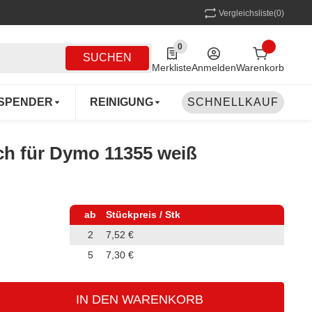
Vergleichsliste
(0)
0
0 Produkte in der Liste
SUCHEN
Merkliste
Anmelden
Warenkorb
SPENDER
REINIGUNG
SCHNELLKAUF
MEHRWEG
COFF
ch für Dymo 11355 weiß
ab
Stückpreis / Stk
2
7,52 €
5
7,30 €
IN DEN WARENKORB