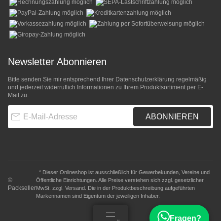
Newsletter Abonnieren
Bitte senden Sie mir entsprechend Ihrer
Datenschutzerklärung
regelmäßig
und jederzeit widerruflich Informationen zu Ihrem Produktsortiment per E-
Mail zu.
E-Mail-Adresse
ABONNIEREN
* Dieser Onlineshop ist ausschließlich für Gewerbekunden, Vereine und
©
Öffentliche Einrichtungen. Alle Preise verstehen sich zzgl. gesetzlicher
Packseller
MwSt. zzgl.
Versand
. Die in der Produktbeschreibung aufgeführten
Markennamen sind Eigentum der jeweiligen Inhaber.
Fragen?