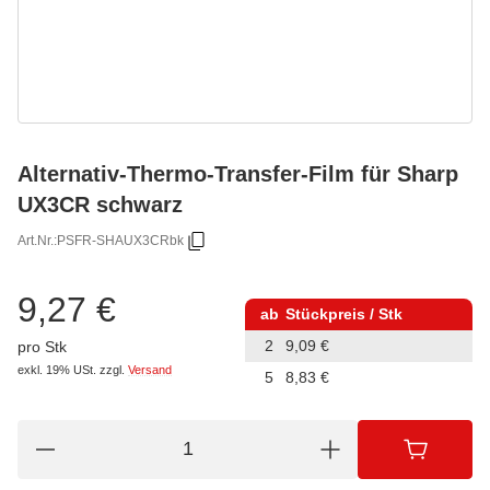
Alternativ-Thermo-Transfer-Film für Sharp
UX3CR schwarz
Art.Nr.:
PSFR-SHAUX3CRbk
9,27 €
ab
Stückpreis / Stk
2
9,09 €
pro Stk
exkl. 19% USt.
zzgl.
Versand
5
8,83 €