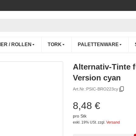
IER / ROLLEN
TORK
PALETTENWARE
Alternativ-Tint
Version cyan
Art.Nr.:
PSIC-BRO223cy
8,48 €
pro Stk
exkl. 19% USt.
zzgl.
Versand