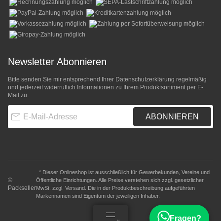
Newsletter Abonnieren
Bitte senden Sie mir entsprechend Ihrer
Datenschutzerklärung
regelmäßig
und jederzeit widerruflich Informationen zu Ihrem Produktsortiment per E-
Mail zu.
E-Mail-Adresse
ABONNIEREN
* Dieser Onlineshop ist ausschließlich für Gewerbekunden, Vereine und
©
Öffentliche Einrichtungen. Alle Preise verstehen sich zzgl. gesetzlicher
Packseller
MwSt. zzgl.
Versand
. Die in der Produktbeschreibung aufgeführten
Markennamen sind Eigentum der jeweiligen Inhaber.
Fragen?