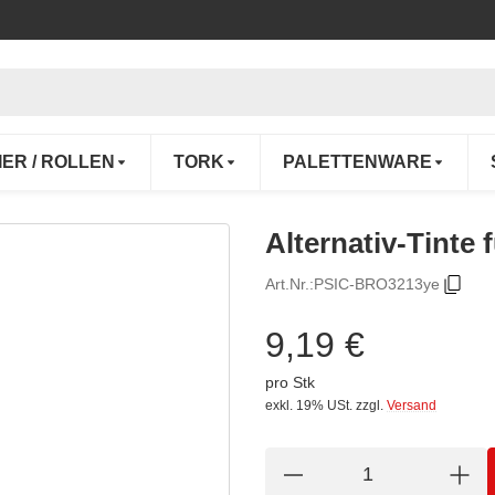
IER / ROLLEN
TORK
PALETTENWARE
Alternativ-Tint
Art.Nr.:
PSIC-BRO3213ye
9,19 €
pro Stk
exkl. 19% USt.
zzgl.
Versand