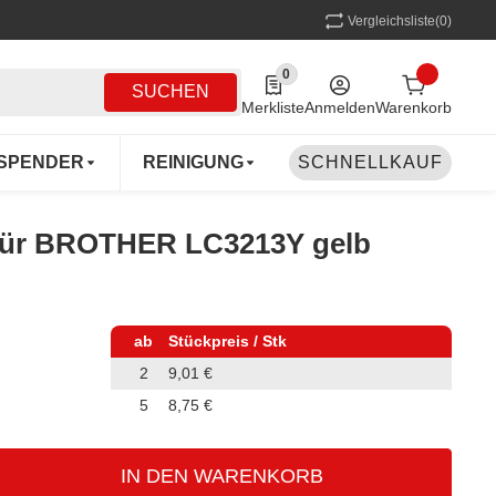
Vergleichsliste
(0)
0
0 Produkte in der Liste
SUCHEN
Merkliste
Anmelden
Warenkorb
SPENDER
REINIGUNG
SCHNELLKAUF
MEHRWEG
COFF
e für BROTHER LC3213Y gelb
ab
Stückpreis / Stk
2
9,01 €
5
8,75 €
IN DEN WARENKORB