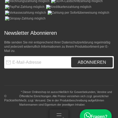
Newsletter Abonnieren
Bitte senden Sie mir entsprechend Ihrer
Datenschutzerklärung
regelmäßig
und jederzeit widerruflich Informationen zu Ihrem Produktsortiment per E-
Mail zu.
E-Mail-Adresse
ABONNIEREN
* Dieser Onlineshop ist ausschließlich für Gewerbekunden, Vereine und
©
Öffentliche Einrichtungen. Alle Preise verstehen sich zzgl. gesetzlicher
Packseller
MwSt. zzgl.
Versand
. Die in der Produktbeschreibung aufgeführten
Markennamen sind Eigentum der jeweiligen Inhaber.
Fragen?