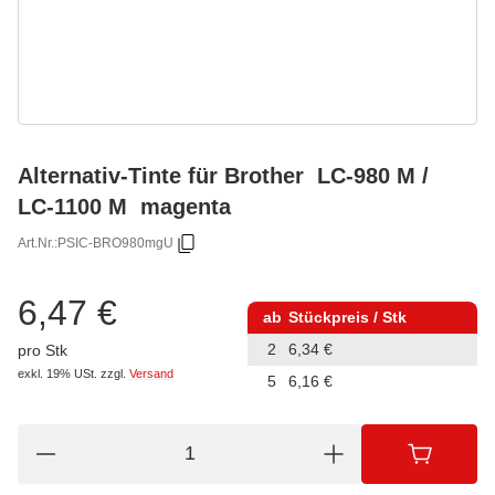
Alternativ-Tinte für Brother LC-980 M /
LC-1100 M magenta
Art.Nr.:
PSIC-BRO980mgU
6,47 €
ab
Stückpreis / Stk
2
6,34 €
pro Stk
exkl. 19% USt.
zzgl.
Versand
5
6,16 €