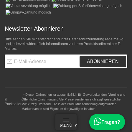
Newsletter Abonnieren
Bitte senden Sie mir entsprechend Ihrer
Datenschutzerklärung
regelmäßig
und jederzeit widerruflich Informationen zu Ihrem Produktsortiment per E-
Mail zu.
E-Mail-Adresse
ABONNIEREN
* Dieser Onlineshop ist ausschließlich für Gewerbekunden, Vereine und
©
Öffentliche Einrichtungen. Alle Preise verstehen sich zzgl. gesetzlicher
Packseller
MwSt. zzgl.
Versand
. Die in der Produktbeschreibung aufgeführten
Markennamen sind Eigentum der jeweiligen Inhaber.
Fragen?
ANMELDEN
MENÜ
WARENKORB