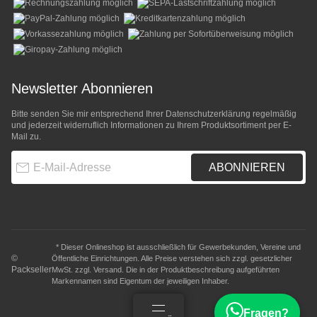
Newsletter Abonnieren
Bitte senden Sie mir entsprechend Ihrer
Datenschutzerklärung
regelmäßig
und jederzeit widerruflich Informationen zu Ihrem Produktsortiment per E-
Mail zu.
E-Mail-Adresse
ABONNIEREN
* Dieser Onlineshop ist ausschließlich für Gewerbekunden, Vereine und
©
Öffentliche Einrichtungen. Alle Preise verstehen sich zzgl. gesetzlicher
Packseller
MwSt. zzgl.
Versand
. Die in der Produktbeschreibung aufgeführten
Markennamen sind Eigentum der jeweiligen Inhaber.
Fragen?