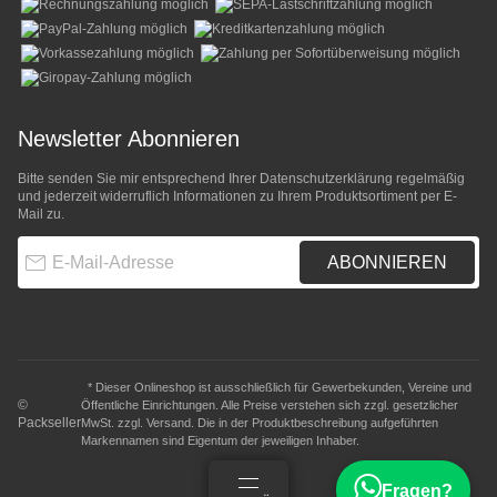
Newsletter Abonnieren
Bitte senden Sie mir entsprechend Ihrer
Datenschutzerklärung
regelmäßig
und jederzeit widerruflich Informationen zu Ihrem Produktsortiment per E-
Mail zu.
E-Mail-Adresse
ABONNIEREN
* Dieser Onlineshop ist ausschließlich für Gewerbekunden, Vereine und
©
Öffentliche Einrichtungen. Alle Preise verstehen sich zzgl. gesetzlicher
Packseller
MwSt. zzgl.
Versand
. Die in der Produktbeschreibung aufgeführten
Markennamen sind Eigentum der jeweiligen Inhaber.
Fragen?