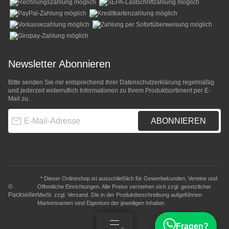
Newsletter Abonnieren
Bitte senden Sie mir entsprechend Ihrer
Datenschutzerklärung
regelmäßig
und jederzeit widerruflich Informationen zu Ihrem Produktsortiment per E-
Mail zu.
E-Mail-Adresse
ABONNIEREN
* Dieser Onlineshop ist ausschließlich für Gewerbekunden, Vereine und
©
Öffentliche Einrichtungen. Alle Preise verstehen sich zzgl. gesetzlicher
Packseller
MwSt. zzgl.
Versand
. Die in der Produktbeschreibung aufgeführten
Markennamen sind Eigentum der jeweiligen Inhaber.
Fragen?