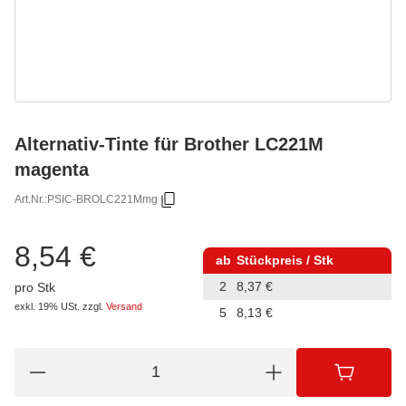
Alternativ-Tinte für Brother LC221M
magenta
Art.Nr.:
PSIC-BROLC221Mmg
8,54 €
ab
Stückpreis / Stk
2
8,37 €
pro Stk
exkl. 19% USt.
zzgl.
Versand
5
8,13 €