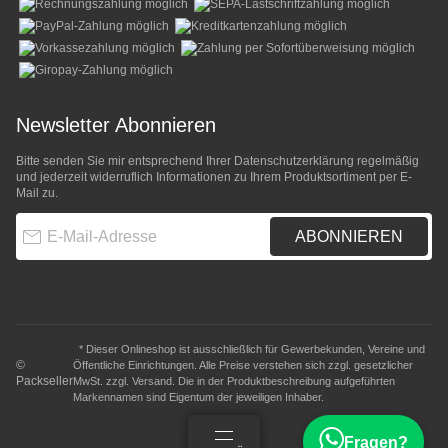
Newsletter Abonnieren
Bitte senden Sie mir entsprechend Ihrer
Datenschutzerklärung
regelmäßig
und jederzeit widerruflich Informationen zu Ihrem Produktsortiment per E-
Mail zu.
E-Mail-Adresse
ABONNIEREN
* Dieser Onlineshop ist ausschließlich für Gewerbekunden, Vereine und
©
Öffentliche Einrichtungen. Alle Preise verstehen sich zzgl. gesetzlicher
Packseller
MwSt. zzgl.
Versand
. Die in der Produktbeschreibung aufgeführten
Markennamen sind Eigentum der jeweiligen Inhaber.
Fragen?