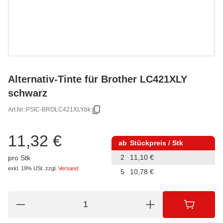
Alternativ-Tinte für Brother LC421XLY
schwarz
Art.Nr.:
PSIC-BROLC421XLYbk
11,32 €
ab
Stückpreis / Stk
2
11,10 €
pro Stk
exkl. 19% USt.
zzgl.
Versand
5
10,78 €