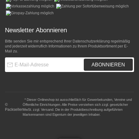
Newsletter Abonnieren
Bitte senden Sie mir entsprechend Ihrer
Datenschutzerklärung
regelmäßig
und jederzeit widerruflich Informationen zu Ihrem Produktsortiment per E-
Mail zu.
E-Mail-Adresse
ABONNIEREN
* Dieser Onlineshop ist ausschließlich für Gewerbekunden, Vereine und
©
Öffentliche Einrichtungen. Alle Preise verstehen sich zzgl. gesetzlicher
Packseller
MwSt. zzgl.
Versand
. Die in der Produktbeschreibung aufgeführten
Markennamen sind Eigentum der jeweiligen Inhaber.