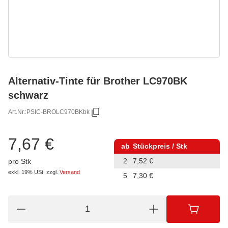
Alternativ-Tinte für Brother LC970BK
schwarz
Art.Nr.:
PSIC-BROLC970BKbk
7,67 €
ab
Stückpreis / Stk
2
7,52 €
pro Stk
exkl. 19% USt.
zzgl.
Versand
5
7,30 €