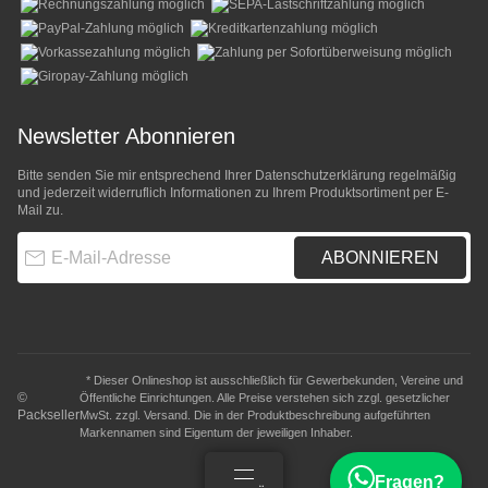
Newsletter Abonnieren
Bitte senden Sie mir entsprechend Ihrer
Datenschutzerklärung
regelmäßig
und jederzeit widerruflich Informationen zu Ihrem Produktsortiment per E-
Mail zu.
E-Mail-Adresse
ABONNIEREN
* Dieser Onlineshop ist ausschließlich für Gewerbekunden, Vereine und
©
Öffentliche Einrichtungen. Alle Preise verstehen sich zzgl. gesetzlicher
Packseller
MwSt. zzgl.
Versand
. Die in der Produktbeschreibung aufgeführten
Markennamen sind Eigentum der jeweiligen Inhaber.
Fragen?