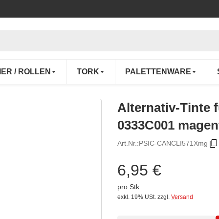
IER / ROLLEN
TORK
PALETTENWARE
Alternativ-Tinte
0333C001 magen
Art.Nr.:
PSIC-CANCLI571Xmg
6,95 €
pro Stk
exkl. 19% USt.
zzgl.
Versand