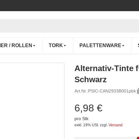
IER / ROLLEN
TORK
PALETTENWARE
Alternativ-Tinte
Schwarz
Art.Nr.:
PSIC-CAN2933B001pbk
6,98 €
pro Stk
exkl. 19% USt.
zzgl.
Versand