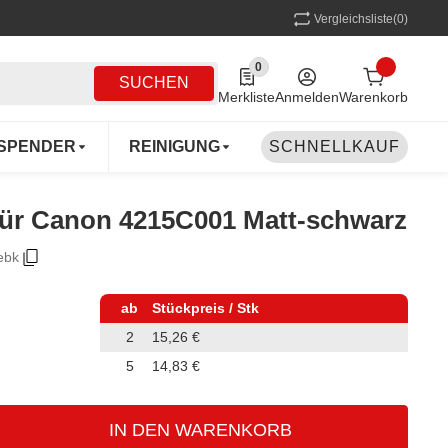
Vergleichsliste
(0)
0
0 Produkte in der Liste
SUCHEN
Merkliste
Anmelden
Warenkorb
SPENDER
REINIGUNG
SCHNELLKAUF
MEHRWEG
COFF
 für Canon 4215C001 Matt-schwarz
ebk
ab
Stückpreis / Stk
2
15,26 €
5
14,83 €
IN DEN WARENKORB