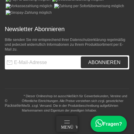
Newsletter Abonnieren
Bitte senden Sie mir entsprechend Ihrer
Datenschutzerklärung
regelmäßig
und jederzeit widerruflich Informationen zu Ihrem Produktsortiment per E-
Mail zu.
E-Mail-Adresse
ABONNIEREN
* Dieser Onlineshop ist ausschließlich für Gewerbekunden, Vereine und
©
Öffentliche Einrichtungen. Alle Preise verstehen sich zzgl. gesetzlicher
Packseller
MwSt. zzgl.
Versand
. Die in der Produktbeschreibung aufgeführten
Markennamen sind Eigentum der jeweiligen Inhaber.
Fragen?
ANMELDEN
MENÜ
WARENKORB