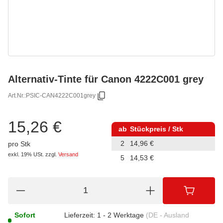
Alternativ-Tinte für Canon 4222C001 grey
Art.Nr.:
PSIC-CAN4222C001grey
15,26 €
ab
Stückpreis / Stk
2
14,96 €
pro Stk
exkl. 19% USt.
zzgl.
Versand
5
14,53 €
Sofort
Lieferzeit:
1 - 2 Werktage
(DE - Ausland