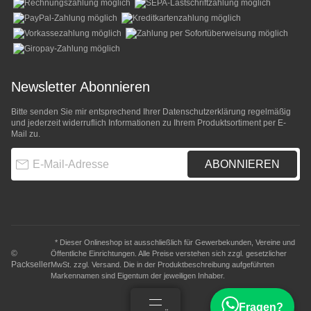
Newsletter Abonnieren
Bitte senden Sie mir entsprechend Ihrer
Datenschutzerklärung
regelmäßig
und jederzeit widerruflich Informationen zu Ihrem Produktsortiment per E-
Mail zu.
E-Mail-Adresse
ABONNIEREN
* Dieser Onlineshop ist ausschließlich für Gewerbekunden, Vereine und
©
Öffentliche Einrichtungen. Alle Preise verstehen sich zzgl. gesetzlicher
Packseller
MwSt. zzgl.
Versand
. Die in der Produktbeschreibung aufgeführten
Markennamen sind Eigentum der jeweiligen Inhaber.
Fragen?