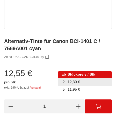
Alternativ-Tinte für Canon BCI-1401 C /
7569A001 cyan
Art.Nr.:
PSIC-CANBCI1401cy
12,55 €
ab
Stückpreis / Stk
2
12,30 €
pro Stk
exkl. 19% USt.
zzgl.
Versand
5
11,95 €