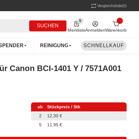
Vergleichsliste
(0)
0
0 Produkte in der Liste
SUCHEN
Merkliste
Anmelden
Warenkorb
SPENDER
REINIGUNG
SCHNELLKAUF
MEHRWEG
COFF
 für Canon BCI-1401 Y / 7571A001
ab
Stückpreis / Stk
2
12,30 €
5
11,95 €