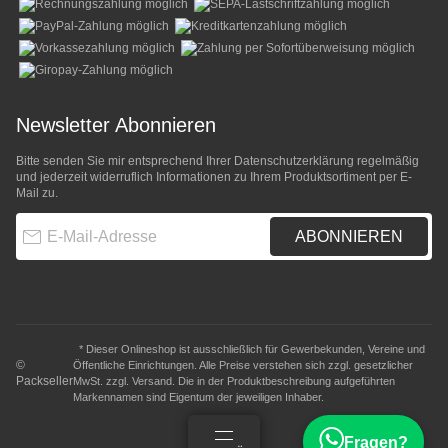
Newsletter Abonnieren
Bitte senden Sie mir entsprechend Ihrer
Datenschutzerklärung
regelmäßig
und jederzeit widerruflich Informationen zu Ihrem Produktsortiment per E-
Mail zu.
E-Mail-Adresse
ABONNIEREN
* Dieser Onlineshop ist ausschließlich für Gewerbekunden, Vereine und
©
Öffentliche Einrichtungen. Alle Preise verstehen sich zzgl. gesetzlicher
Packseller
MwSt. zzgl.
Versand
. Die in der Produktbeschreibung aufgeführten
Markennamen sind Eigentum der jeweiligen Inhaber.
Fragen?