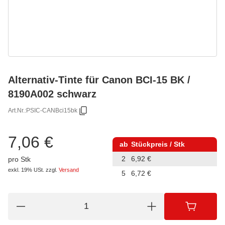
Alternativ-Tinte für Canon BCI-15 BK /
8190A002 schwarz
Art.Nr.:
PSIC-CANBci15bk
7,06 €
ab
Stückpreis / Stk
2
6,92 €
pro Stk
exkl. 19% USt.
zzgl.
Versand
5
6,72 €