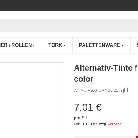
IER / ROLLEN
TORK
PALETTENWARE
Alternativ-Tinte 
color
Art.Nr.:
PSXI-CANBci21tri
7,01 €
pro Stk
exkl. 19% USt.
zzgl.
Versand