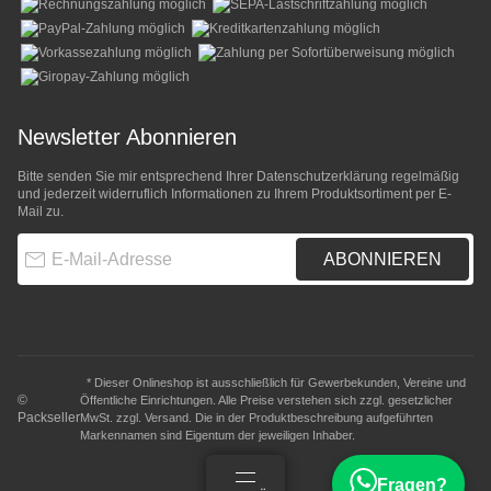
Newsletter Abonnieren
Bitte senden Sie mir entsprechend Ihrer
Datenschutzerklärung
regelmäßig
und jederzeit widerruflich Informationen zu Ihrem Produktsortiment per E-
Mail zu.
E-Mail-Adresse
ABONNIEREN
* Dieser Onlineshop ist ausschließlich für Gewerbekunden, Vereine und
©
Öffentliche Einrichtungen. Alle Preise verstehen sich zzgl. gesetzlicher
Packseller
MwSt. zzgl.
Versand
. Die in der Produktbeschreibung aufgeführten
Markennamen sind Eigentum der jeweiligen Inhaber.
Fragen?