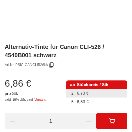
Alternativ-Tinte für Canon CLI-526 /
4540B001 schwarz
Art.Nr.:
PSIC-CANCLI526bk
6,86 €
ab
Stückpreis / Stk
2
6,73 €
pro Stk
exkl. 19% USt.
zzgl.
Versand
5
6,53 €