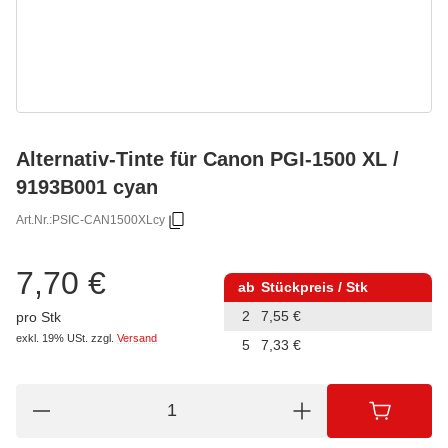
Alternativ-Tinte für Canon PGI-1500 XL /
9193B001 cyan
Art.Nr.:
PSIC-CAN1500XLcy
7,70 €
ab
Stückpreis / Stk
2
7,55 €
pro Stk
exkl. 19% USt.
zzgl.
Versand
5
7,33 €