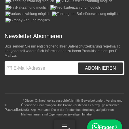
Newsletter Abonnieren
Bitte senden Sie mir entsprechend Ihrer
Datenschutzerklärung
regelmäßig
und jederzeit widerruflich Informationen zu Ihrem Produktsortiment per E-
Mail zu.
E-Mail-Adresse
ABONNIEREN
* Dieser Onlineshop ist ausschließlich für Gewerbekunden, Vereine und
©
Öffentliche Einrichtungen. Alle Preise verstehen sich zzgl. gesetzlicher
Packseller
MwSt. zzgl.
Versand
. Die in der Produktbeschreibung aufgeführten
Markennamen sind Eigentum der jeweiligen Inhaber.
Fragen?