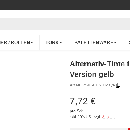
IER / ROLLEN
TORK
PALETTENWARE
Alternativ-Tinte
Version gelb
Art.Nr.:
PSIC-EPS102Xye
7,72 €
pro Stk
exkl. 19% USt.
zzgl.
Versand