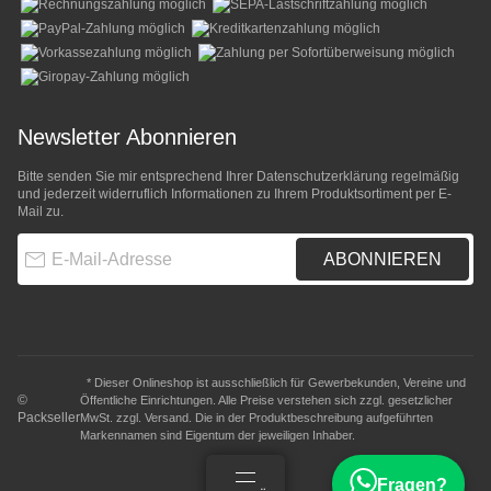
Newsletter Abonnieren
Bitte senden Sie mir entsprechend Ihrer
Datenschutzerklärung
regelmäßig
und jederzeit widerruflich Informationen zu Ihrem Produktsortiment per E-
Mail zu.
E-Mail-Adresse
ABONNIEREN
* Dieser Onlineshop ist ausschließlich für Gewerbekunden, Vereine und
©
Öffentliche Einrichtungen. Alle Preise verstehen sich zzgl. gesetzlicher
Packseller
MwSt. zzgl.
Versand
. Die in der Produktbeschreibung aufgeführten
Markennamen sind Eigentum der jeweiligen Inhaber.
Fragen?