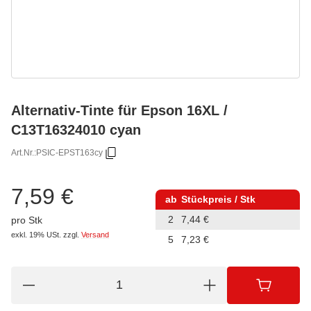
Alternativ-Tinte für Epson 16XL /
C13T16324010 cyan
Art.Nr.:
PSIC-EPST163cy
7,59 €
ab
Stückpreis / Stk
2
7,44 €
pro Stk
exkl. 19% USt.
zzgl.
Versand
5
7,23 €