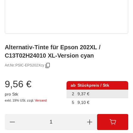
Alternativ-Tinte für Epson 202XL /
C13T02H24010 XL-Version cyan
Art.Nr.:
PSIC-EPS202Xcy
9,56 €
ab
Stückpreis / Stk
2
9,37 €
pro Stk
exkl. 19% USt.
zzgl.
Versand
5
9,10 €