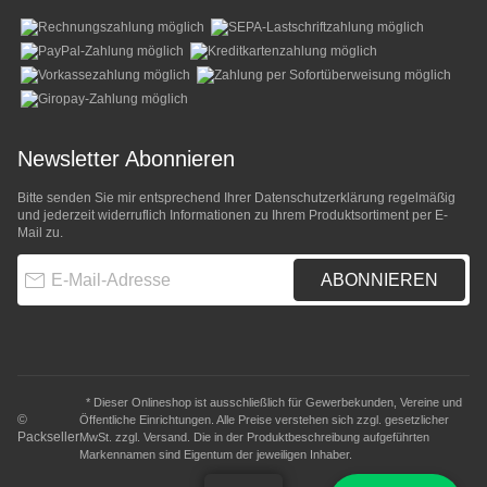
Newsletter Abonnieren
Bitte senden Sie mir entsprechend Ihrer
Datenschutzerklärung
regelmäßig
und jederzeit widerruflich Informationen zu Ihrem Produktsortiment per E-
Mail zu.
E-Mail-Adresse
ABONNIEREN
* Dieser Onlineshop ist ausschließlich für Gewerbekunden, Vereine und
©
Öffentliche Einrichtungen. Alle Preise verstehen sich zzgl. gesetzlicher
Packseller
MwSt. zzgl.
Versand
. Die in der Produktbeschreibung aufgeführten
Markennamen sind Eigentum der jeweiligen Inhaber.