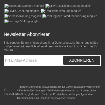
Newsletter Abonnieren
Bitte senden Sie mir entsprechend Ihrer
Datenschutzerklärung
regelmäßig
und jederzeit widerruflich Informationen zu Ihrem Produktsortiment per E-
Mail zu.
E-Mail-Adresse
ABONNIEREN
* Dieser Onlineshop ist ausschließlich für Gewerbekunden, Vereine und
©
Öffentliche Einrichtungen. Alle Preise verstehen sich zzgl. gesetzlicher
Packseller
MwSt. zzgl.
Versand
. Die in der Produktbeschreibung aufgeführten
Markennamen sind Eigentum der jeweiligen Inhaber.