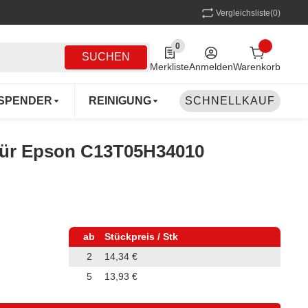
Vergleichsliste
(0)
0
0 Produkte in der Liste
SUCHEN
Merkliste
Anmelden
Warenkorb
SPENDER
REINIGUNG
SCHNELLKAUF
MEHRWEG
COFF
 für Epson C13T05H34010
ab
Stückpreis / Stk
2
14,34 €
5
13,93 €