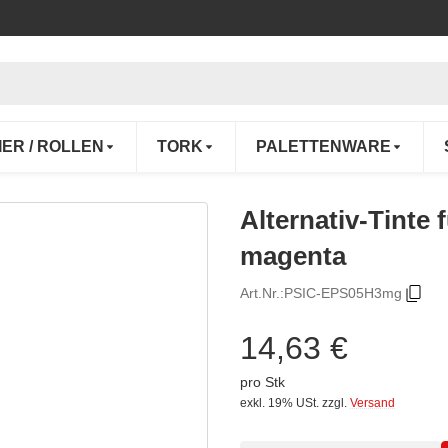
IER / ROLLEN
TORK
PALETTENWARE
Alternativ-Tinte
magenta
Art.Nr.:
PSIC-EPS05H3mg
14,63 €
pro Stk
exkl. 19% USt.
zzgl.
Versand