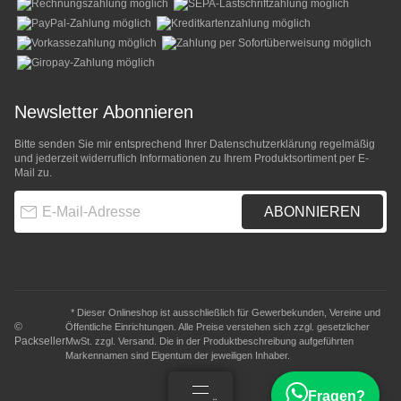
Newsletter Abonnieren
Bitte senden Sie mir entsprechend Ihrer
Datenschutzerklärung
regelmäßig
und jederzeit widerruflich Informationen zu Ihrem Produktsortiment per E-
Mail zu.
E-Mail-Adresse
ABONNIEREN
* Dieser Onlineshop ist ausschließlich für Gewerbekunden, Vereine und
©
Öffentliche Einrichtungen. Alle Preise verstehen sich zzgl. gesetzlicher
Packseller
MwSt. zzgl.
Versand
. Die in der Produktbeschreibung aufgeführten
Markennamen sind Eigentum der jeweiligen Inhaber.
Fragen?