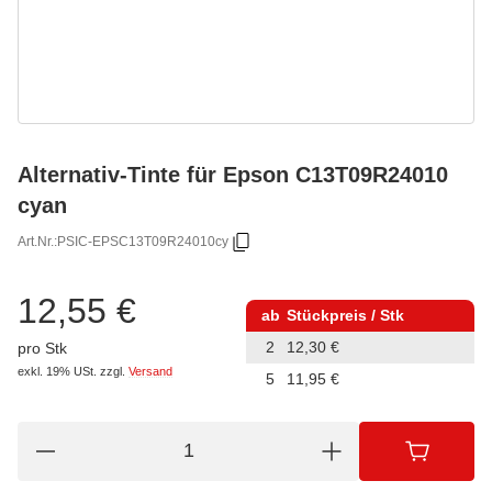
Alternativ-Tinte für Epson C13T09R24010
cyan
Art.Nr.:
PSIC-EPSC13T09R24010cy
12,55 €
ab
Stückpreis / Stk
2
12,30 €
pro Stk
exkl. 19% USt.
zzgl.
Versand
5
11,95 €